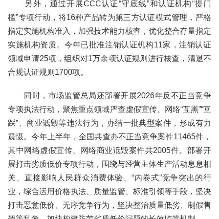
另外，通过开展CCC认证“守底线”和认证机构“提门
槛”专项行动，将16种产品转为第三方认证模式管理，严格
指定实施机构准入，加强技术能力核查，优化整合存量指定
实施机构资质。今年已批准注销认证机构11家，注销认证
领域申请25项，组织对1万余项认证规则进行核查，清退不
合规认证规则1700项。
同时，市场监管总局还部署开展2026年反不正当竞争
专项执法行动，聚焦重点领域严查虚假宣传、网络“互黑”“互
踩”、商业诋毁等违法行为，办结一批典型案件，形成有力
震慑。今年上半年，全国共查办不正当竞争案件11465件，
其中网络虚假宣传、网络商业诋毁案件共2005件。部署开
展打击劣质低价专项行动，围绕与经营主体生产活动息息相
关、直接影响人民群众消费体验、“内卷式”竞争突出的行
业，综合运用价格执法、质量监管、标准引领等手段，坚决
打击恶意低价、无序竞争行为，坚决整治质量低劣、制假售
假等乱象，加快构建防范劣质低价问题的长效监管机制。