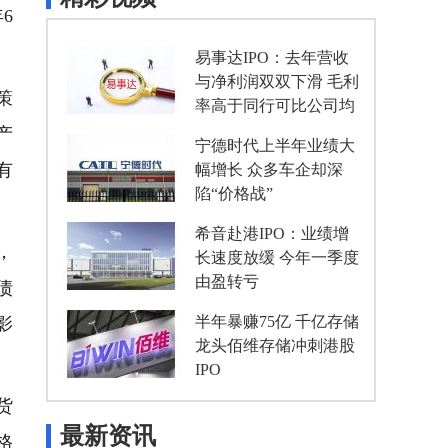
6
易事达IPO：去年营收
与净利润双双下滑 毛利
策
率高于同行可比公司均
值
产
宁德时代上半年业绩大
有
幅增长 众多车企却深
陷“价格战”
希音赴港IPO：业绩增
，
长速度放缓 今年一季度
由盈转亏
债
半年暴赚75亿 千亿存储
影
龙头佰维存储冲刺港股
IPO
货
最新资讯
格