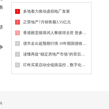
表
多地着力推动虚拟电厂发展
1
正荣地产7月销售额3.55亿元
2
济
香港殿堂级填词人黎彼得去世 曾参演《鹿鼎记》等作品
3
债市走出超预期行情 10年期国债收益率盘中跌破1.7%
4
争
读懂再提“稳定房地产市场”的背后逻辑
5
叮咚买菜启动全链路温控，数字化筑牢夏季食品安全防线
6
问