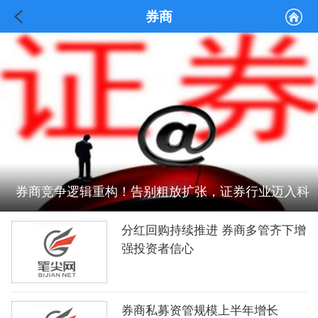
券商
券商竞争逻辑重构！告别粗放扩张，证券行业迈入科
分红回购持续推进 券商多管齐下增
学治理新周期
强投资者信心
券商私募资管规模上半年增长