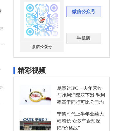
务
微信公众号
，
05
手机版
微信公众号
精彩视频
公
05
易事达IPO：去年营收
与净利润双双下滑 毛利
率高于同行可比公司均
值
宁德时代上半年业绩大
幅增长 众多车企却深
陷“价格战”