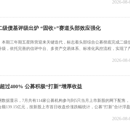
2026-08-
二级债基评级出炉 “固收+”赛道头部效应强化
，本期三年期五星阵营迎来关键迭代，标志着头部综合公募彻底完成二级
升级，依托完善的信评中台、多资产交易体系、标准化风控流程，实现了
实力跃升。
2026-08-
超过400% 公募积极“打新”增厚收益
网数据显示，7月共有114家公募机构参与到5只当月上市新股的网下配售，
额139.15亿元，按新股上市首日收盘价涨跌幅统计，公募“打新”合计浮
亿元，整体浮盈比例为404.9%。
2026-08-