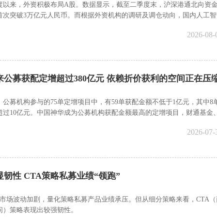
度以来，外资积极布局A股。数据显示，截至二季度末，沪深港通北向资
首次突破3万亿元人民币。而根据外资机构的调研及调仓动向，国内人工智
）产业链的吸引力正持续凸显。
2026-08-
来公募获配定增超过380亿元 依赖折价获利的空间正在压
，公募机构参与的75单定增项目中，有59单获配金额不低于1亿元，其中8
超过10亿元。中国神华成为公募机构获配金额最高的定增项目，财通基金
、诺德基金和易方达基金参与其中，获配金额达到...
2026-07-
韧性 CTA策略私募业绩“领跑”
，市场波动加剧，量化策略私募产品业绩承压。但从细分策略来看，CTA（
问）策略表现出较强韧性。