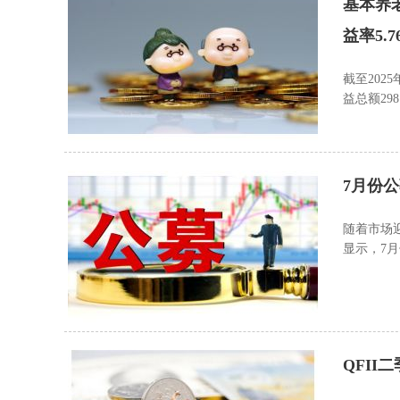
基本养
益率5.7
截至202
益总额298
7月份公
随着市场
显示，7
业中的400
QFII