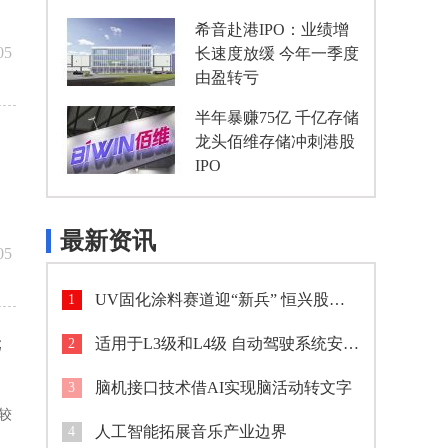
希音赴港IPO：业绩增
05
长速度放缓 今年一季度
由盈转亏
半年暴赚75亿 千亿存储
龙头佰维存储冲刺港股
IPO
最新资讯
05
UV固化涂料赛道迎“新兵” 恒兴股份IPO今日申购拟募资约2.92亿元
1
元
适用于L3级和L4级 自动驾驶系统安全要求国标发布
2
脑机接口技术借AI实现脑活动转文字
3
，较
人工智能拓展音乐产业边界
4