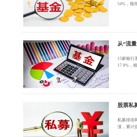
54%，领
从“流
15家银
17.8%
股票私
私募排排网
涨，累计提
前一周继续