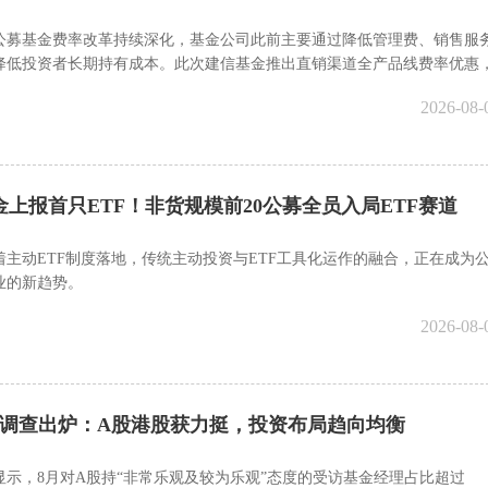
公募基金费率改革持续深化，基金公司此前主要通过降低管理费、销售服
降低投资者长期持有成本。此次建信基金推出直销渠道全产品线费率优惠
降低了投资者交易环节成本。
2026-08-
金上报首只ETF！非货规模前20公募全员入局ETF赛道
着主动ETF制度落地，传统主动投资与ETF工具化运作的融合，正在成为
业的新趋势。
2026-08-
募调查出炉：A股港股获力挺，投资布局趋向均衡
显示，8月对A股持“非常乐观及较为乐观”态度的受访基金经理占比超过