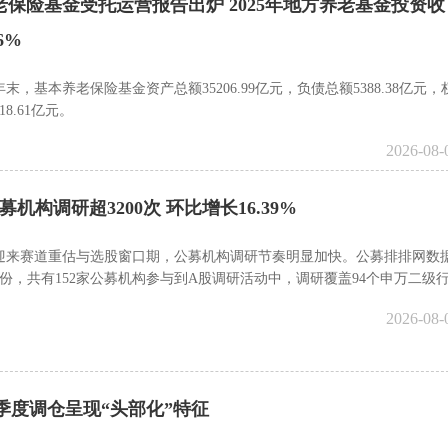
老保险基金受托运营报告出炉 2025年地方养老基金投资收
6%
5年末，基本养老保险基金资产总额35206.99亿元，负债总额5388.38亿元，
18.61亿元。
2026-08-
募机构调研超3200次 环比增长16.39%
迎来赛道重估与选股窗口期，公募机构调研节奏明显加快。公募排排网数
月份，共有152家公募机构参与到A股调研活动中，调研覆盖94个申万二级
只个股，合计调研次数达3280次，环比增长16.39...
2026-08-
二季度调仓呈现“头部化”特征