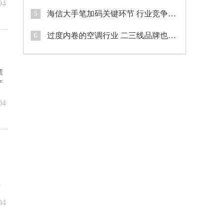
04
海信大手笔加码关键环节 行业竞争进入新阶段？
5
过度内卷的空调行业 二三线品牌也有春天
6
债
产
04
盈
04