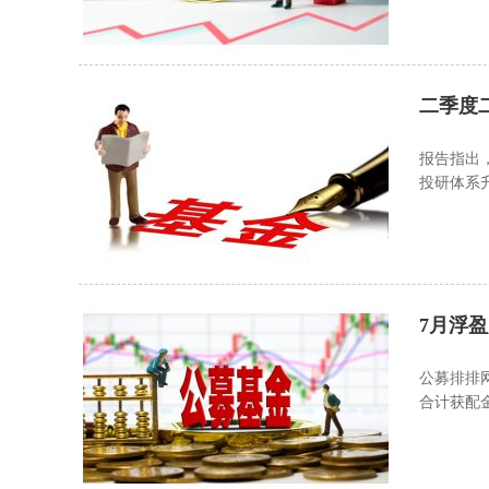
二季度
报告指出
投研体系
品线整体
7月浮盈
公募排排
合计获配金
563.42