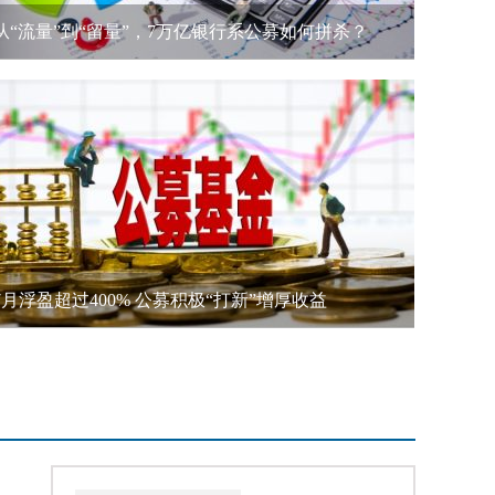
从“流量”到“留量”，7万亿银行系公募如何拼杀？
7月浮盈超过400% 公募积极“打新”增厚收益