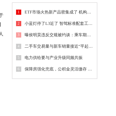
ETF市场火热新产品密集成了 机构加速入场市场格局生变
1
于
小蓝灯停了L3近了 智驾标准配套工作持续完善
2
】
人
曝侯明昊违反交规被约谈：乘车期间将身体探出车窗与粉丝打招呼
3
二手车交易量与新车销量接近“平起平坐”
4
电力供给要与产业升级同频共振
5
保障房强化兜底，公积金灵活缴存 广西开展专项行动助环卫工建筑工圆安居梦
6