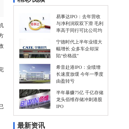
易事达IPO：去年营收
与净利润双双下滑 毛利
机
率高于同行可比公司均
方
值
宁德时代上半年业绩大
政
幅增长 众多车企却深
陷“价格战”
希音赴港IPO：业绩增
完
长速度放缓 今年一季度
由盈转亏
半年暴赚75亿 千亿存储
龙头佰维存储冲刺港股
已
IPO
最新资讯