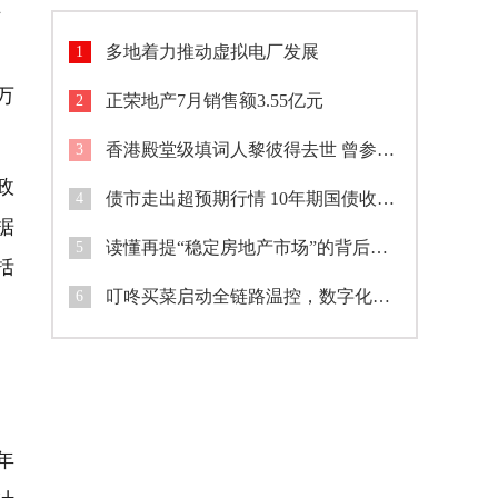
、
多地着力推动虚拟电厂发展
1
万
正荣地产7月销售额3.55亿元
2
香港殿堂级填词人黎彼得去世 曾参演《鹿鼎记》等作品
3
政
债市走出超预期行情 10年期国债收益率盘中跌破1.7%
4
据
读懂再提“稳定房地产市场”的背后逻辑
5
括
叮咚买菜启动全链路温控，数字化筑牢夏季食品安全防线
6
年