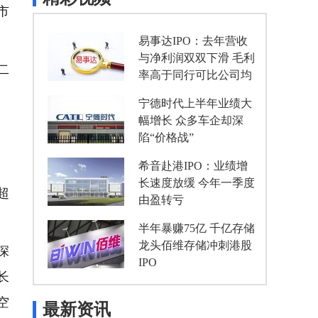
市
易事达IPO：去年营收
与净利润双双下滑 毛利
二
率高于同行可比公司均
值
宁德时代上半年业绩大
幅增长 众多车企却深
陷“价格战”
希音赴港IPO：业绩增
长速度放缓 今年一季度
超
由盈转亏
半年暴赚75亿 千亿存储
龙头佰维存储冲刺港股
深
IPO
长
空
最新资讯