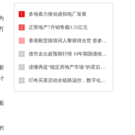
多地着力推动虚拟电厂发展
1
为
正荣地产7月销售额3.55亿元
2
万
香港殿堂级填词人黎彼得去世 曾参演《鹿鼎记》等作品
3
债市走出超预期行情 10年期国债收益率盘中跌破1.7%
4
新
读懂再提“稳定房地产市场”的背后逻辑
5
计
叮咚买菜启动全链路温控，数字化筑牢夏季食品安全防线
6
面
的