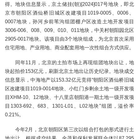
得。地块信息显示，京土储挂(朝)[2024]017号地块，即北
京市朝阳区酒仙桥旧城区改建项目1019-0005、0006、
0007地块，孙河乡前苇沟组团棚户区改造土地开发项目
3006-006、008、009、010、011地块，中关村朝阳园北区
2905-0017地块。该项目由3个地块组成，为北京首次采用
住宅用地、产业用地、商业配套用地一次性组合方式供应。
同年11月，北京的土拍市场上再现组团地块出让，地
块起拍价153亿元，刷新北京土地出让历史纪录。地块成交
信息显示，中海地产以153.32亿元竞得“朝阳区酒仙桥旧城
区改建项目1019-0014地块、小红门乡剩余土地一级开发项
目XHM-10、12地块、十八里店朝阳港一期土地一级开发项
目1303-692、683、1301-L01、L02地块”组团，溢价率
0.21%。
今年2月，北京朝阳区第三次以组合打包的形式进行土
地出让，根据成交结果，金茂和保利发展联合体以87.295