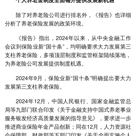
个人养老金制度全面铺开提供发展新机遇
除了对养老险公司进行排名外，《报告》也详细
分析了养老保险发展的政策环境。
《报告》指出，2024年以来，从中央金融工作
会议到保险业新“国十条”，均明确要求大力发展第三
支柱养老保险，多项顶层制度和监管框架陆续落地，
为养老险公司发展提供制度机遇。
2024年9月，保险业新“国十条”明确提出要大力
发展第三支柱养老保险。
2024年12月，中国人民银行、国家金融监管总
局等九部门联合印发《关于金融支持中国式养老事业
服务银发经济高质量发展的指导意见》，要求进一步
推进商业保险年金产品创新；同在12月，人力资源社
会保障部、财政部等五部门印发《关于全面实施个人