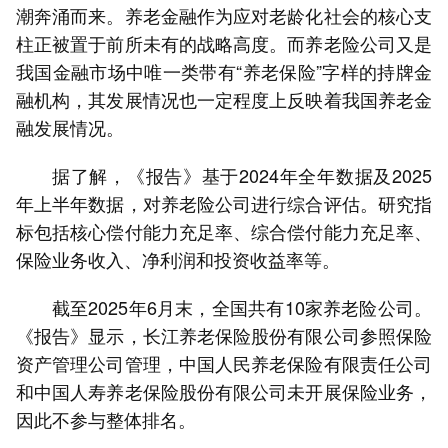
潮奔涌而来。养老金融作为应对老龄化社会的核心支
柱正被置于前所未有的战略高度。而养老险公司又是
我国金融市场中唯一类带有“养老保险”字样的持牌金
融机构，其发展情况也一定程度上反映着我国养老金
融发展情况。
据了解，《报告》基于2024年全年数据及2025
年上半年数据，对养老险公司进行综合评估。研究指
标包括核心偿付能力充足率、综合偿付能力充足率、
保险业务收入、净利润和投资收益率等。
截至2025年6月末，全国共有10家养老险公司。
《报告》显示，长江养老保险股份有限公司参照保险
资产管理公司管理，中国人民养老保险有限责任公司
和中国人寿养老保险股份有限公司未开展保险业务，
因此不参与整体排名。