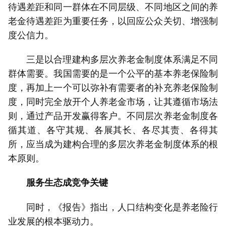
待遇差距和同一群体在不同层级、不同地区之间的养
老金待遇差距为重要任务，以回应公众关切、增强制
度公信力。
三是以合理建构多层次养老金制度体系满足不同
群体需要。我国需要的是一个公平的基本养老保险制
度，再加上一个可以弥补有需要者的补充养老保险制
度，同时完全放开个人养老金市场，让其遵循市场法
则，通过产品开发赢得客户。不同层次养老金制度各
循其道、各守其规、各展其长、各尽其责、各得其
所，应当成为建构合理的多层次养老金制度体系的根
本原则。
服务生态成竞争关键
同时，《报告》指出，人口结构变化是养老险行
业发展的根本驱动力。