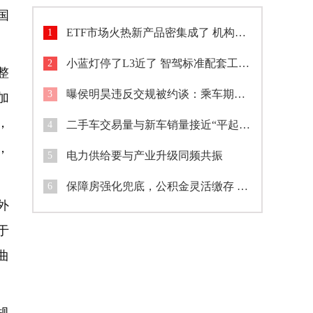
国
ETF市场火热新产品密集成了 机构加速入场市场格局生变
1
小蓝灯停了L3近了 智驾标准配套工作持续完善
2
整
加
曝侯明昊违反交规被约谈：乘车期间将身体探出车窗与粉丝打招呼
3
，
二手车交易量与新车销量接近“平起平坐”
4
，
电力供给要与产业升级同频共振
5
保障房强化兜底，公积金灵活缴存 广西开展专项行动助环卫工建筑工圆安居梦
6
外
于
曲
规