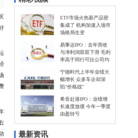
区
ETF市场火热新产品密
集成了 机构加速入场市
好
场格局生变
易事达IPO：去年营收
坛
与净利润双双下滑 毛利
率高于同行可比公司均
经
值
宁德时代上半年业绩大
场
幅增长 众多车企却深
费
陷“价格战”
希音赴港IPO：业绩增
长速度放缓 今年一季度
年
由盈转亏
右
动
最新资讯