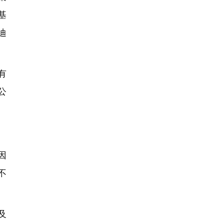
基
迪
有
公
因
不
及