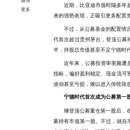
微博
近期，比亚迪市值时隔多年
更多
来的强势表现，正吸引更多配置
不过，从公募基金的配置情况
代首次超过贵州茅台，登顶公募
半，持股总市值甚至不足宁德时
近年来，公募投资审美频遭
指标，偏好盈利稳定、现金流可
波动甚至亏损，难以进入传统筛
宁德时代首次成为公募第一
继登顶公募重仓第一股后，在
募持有市值第一股。不过，就在