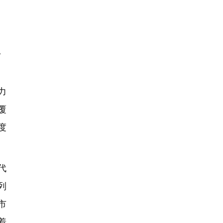
。
力
覆
度
代
列
市
着