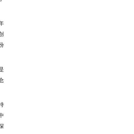
年
创
份
是
仓
持
中
深