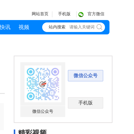
网站首页
手机版
官方微信
快讯
视频
站内搜索
微信公众号
手机版
微信公众号
精彩视频