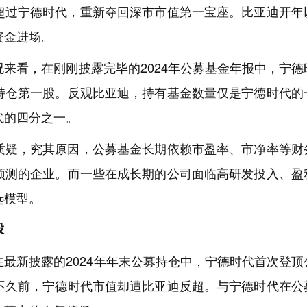
超过宁德时代，重新夺回深市市值第一宝座。比亚迪开年
资金进场。
来看，在刚刚披露完毕的2024年公募基金年报中，宁德
持仓第一股。反观比亚迪，持有基金数量仅是宁德时代的
代的四分之一。
质疑，究其原因，公募基金长期依赖市盈率、市净率等财
预测的企业。而一些在成长期的公司面临高研发投入、盈
选模型。
股
最新披露的2024年年末公募持仓中，宁德时代首次登顶
不久前，宁德时代市值却遭比亚迪反超。与宁德时代在公