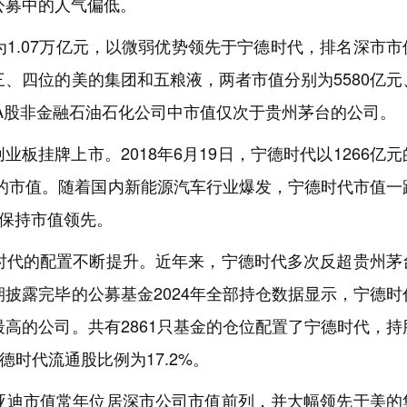
公募中的人气偏低。
1.07万亿元，以微弱优势领先于宁德时代，排名深市市
、四位的美的集团和五粮液，两者市值分别为5580亿元
为A股非金融石油石化公司中市值仅次于贵州茅台的公司。
创业板挂牌上市。2018年6月19日，宁德时代以1266亿元
元的市值。随着国内新能源汽车行业爆发，宁德时代市值一
里保持市值领先。
时代的配置不断提升。近年来，宁德时代多次反超贵州茅
披露完毕的公募基金2024年全部持仓数据显示，宁德时
高的公司。共有2861只基金的仓位配置了宁德时代，持
宁德时代流通股比例为17.2%。
亚迪市值常年位居深市公司市值前列，并大幅领先于美的