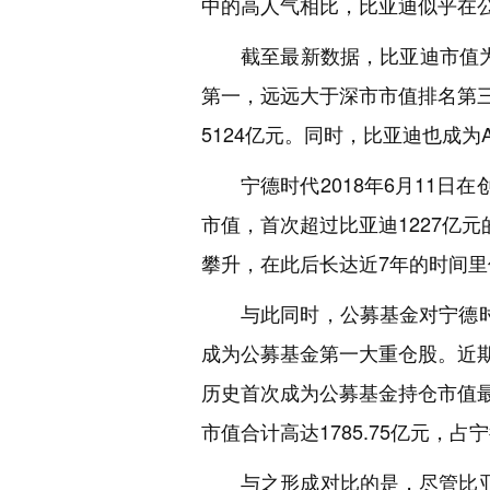
中的高人气相比，比亚迪似乎在
截至最新数据，比亚迪市值为
第一，远远大于深市市值排名第三
5124亿元。同时，比亚迪也成
宁德时代2018年6月11日在
市值，首次超过比亚迪1227亿
攀升，在此后长达近7年的时间
与此同时，公募基金对宁德
成为公募基金第一大重仓股。近期
历史首次成为公募基金持仓市值最
市值合计高达1785.75亿元，占
与之形成对比的是，尽管比