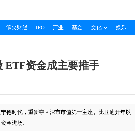
笔尖财经
IPO
产业
基金
文化
娱乐
 ETF资金成主要推手
琦
过宁德时代，重新夺回深市市值第一宝座。比亚迪开年以
置资金进场。