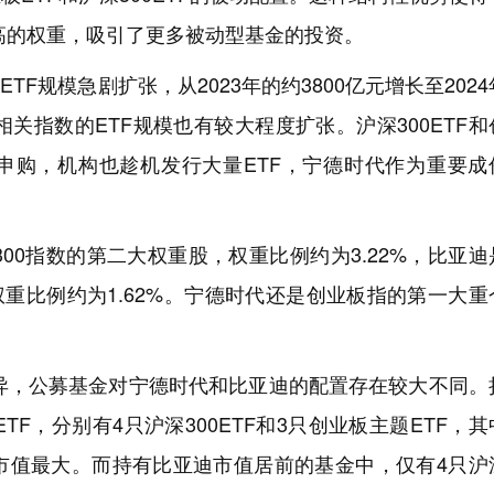
高的权重，吸引了更多被动型基金的投资。
TF规模急剧扩张，从2023年的约3800亿元增长至2024
关指数的ETF规模也有较大程度扩张。沪深300ETF和
者申购，机构也趁机发行大量ETF，宁德时代作为重要成
00指数的第二大权重股，权重比例约为3.22%，比亚迪
权重比例约为1.62%。宁德时代还是创业板指的第一大重
异，公募基金对宁德时代和比亚迪的配置存在较大不同。
F，分别有4只沪深300ETF和3只创业板主题ETF，其
代市值最大。而持有比亚迪市值居前的基金中，仅有4只沪