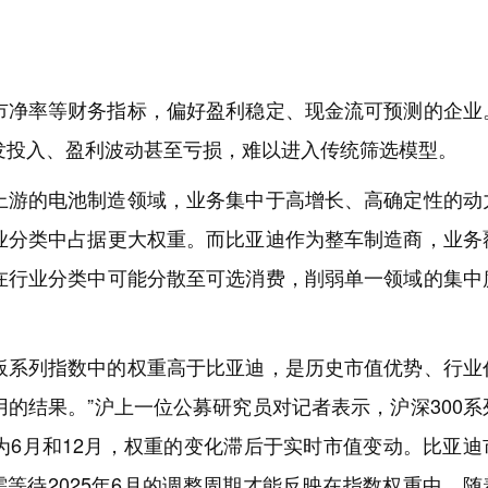
市净率等财务指标，偏好盈利稳定、现金流可预测的企业
发投入、盈利波动甚至亏损，难以进入传统筛选模型。
上游的电池制造领域，业务集中于高增长、高确定性的动
业分类中占据更大权重。而比亚迪作为整车制造商，业务
在行业分类中可能分散至可选消费，削弱单一领域的集中
业板系列指数中的权重高于比亚迪，是历史市值优势、行业
的结果。”沪上一位公募研究员对记者表示，沪深300系
为6月和12月，权重的变化滞后于实时市值变动。比亚迪
需等待2025年6月的调整周期才能反映在指数权重中。随