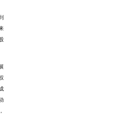
到
来
股
展
权
成
动
，