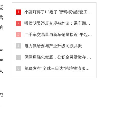
受
小蓝灯停了L3近了 智驾标准配套工作持续完善
1
营
曝侯明昊违反交规被约谈：乘车期间将身体探出车窗与粉丝打招呼
2
的
二手车交易量与新车销量接近“平起平坐”
3
电力供给要与产业升级同频共振
4
产
保障房强化兜底，公积金灵活缴存 广西开展专项行动助环卫工建筑工圆安居梦
5
产
菜鸟发布“全球三日达”跨境物流服务产品
6
人
3
。