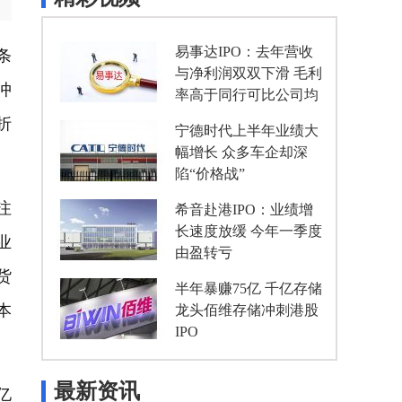
易事达IPO：去年营收
条
与净利润双双下滑 毛利
冲
率高于同行可比公司均
值
折
宁德时代上半年业绩大
幅增长 众多车企却深
陷“价格战”
注
希音赴港IPO：业绩增
长速度放缓 今年一季度
业
由盈转亏
货
半年暴赚75亿 千亿存储
本
龙头佰维存储冲刺港股
IPO
最新资讯
亿