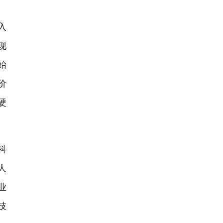
入
现
始
价
硬
科
人
业
技