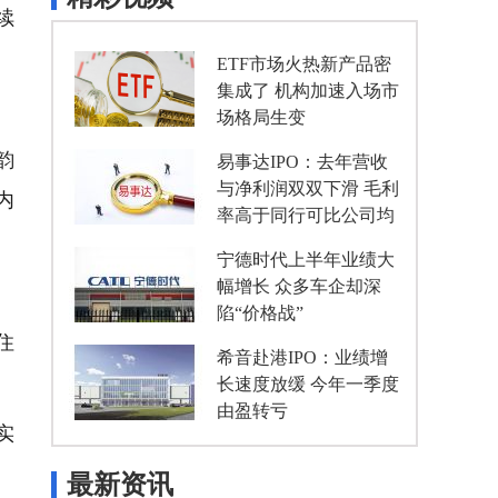
续
ETF市场火热新产品密
集成了 机构加速入场市
场格局生变
韵
易事达IPO：去年营收
与净利润双双下滑 毛利
内
率高于同行可比公司均
值
宁德时代上半年业绩大
幅增长 众多车企却深
陷“价格战”
住
希音赴港IPO：业绩增
长速度放缓 今年一季度
由盈转亏
实
最新资讯