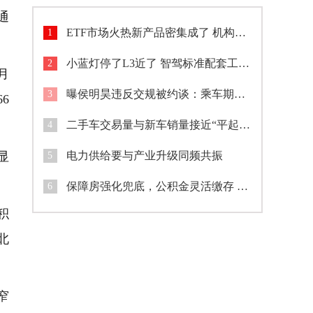
通
ETF市场火热新产品密集成了 机构加速入场市场格局生变
1
小蓝灯停了L3近了 智驾标准配套工作持续完善
2
月
曝侯明昊违反交规被约谈：乘车期间将身体探出车窗与粉丝打招呼
3
6
二手车交易量与新车销量接近“平起平坐”
4
显
电力供给要与产业升级同频共振
5
保障房强化兜底，公积金灵活缴存 广西开展专项行动助环卫工建筑工圆安居梦
6
积
北
窄