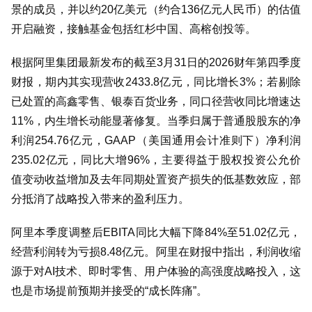
景的成员，并以约
20
亿
美元（约合
136
亿元人民币）
的估值
开启融资，接触基金包括红杉中国、高榕创投等。
根据阿里集团最新发布的截至
3
月
31
日的
2026
财年第四季度
财报，期内其实现营收
2433.8
亿元，同比增长
3%
；若剔除
已处置的高鑫零售、银泰百货业务，同口径营收同比增速达
11%
，内生增长动能显著修复。当季归属于普通股股东的净
利润
254.76
亿元，
GAAP
（美国通用会计准则下）净利润
235.02
亿元，同比大增
96%
，主要得益于股权投资公允价
值变动收益增加及去年同期处置资产损失的低基数效应，部
分抵消了战略投入带来的盈利压力。
阿里本季度调整后
EBITA
同比大幅下降
84%
至
51.02
亿元，
经营利润转为亏损
8.48
亿元。阿里在财报中指出，利润收缩
源于对
AI
技术、即时零售、用户体验的高强度战略投入，这
也是市场提前预期并接受的
“
成长阵痛
”
。