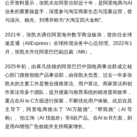
公开资料显示，张凯夫在阿里任职近十年，是阿里电商与
AI
业务的重要操盘手，深度参与淘宝商家生态与流量运营，曾
与汤兴、杨光、刘博并称为
“
大淘宝四大金刚
”
。
2021
年，张凯夫调任阿里海外数字商业板块，曾担任全球
速卖通（
AliExpress
）全球跨境业务中心总经理。
2022
年
1
月，张凯夫升任阿里巴巴副总裁（
M6
）。
2025
年初，由蒋凡统领的阿里巴巴中国电商事业群成立核
心部门搜推智能产品事业部，由张凯夫负责。过去一年多张
凯夫的主要工作是整合搜推算法、用户算法、商家算法和创
作算法等多个团队，提升搜索与推荐系统的精准度和效率，
重点在
AI to C
方面进行探索，不断优化用户体验。此后在其
主导下，阿里电商推出了
“AI
万能搜
”
、
“
帮我挑
”
（
AI
导
购）、拍立淘（
AI
找低价）等
6
款产品。在
AI to B
方面，则
是用
AI
增强广告效能并支持商家增长。