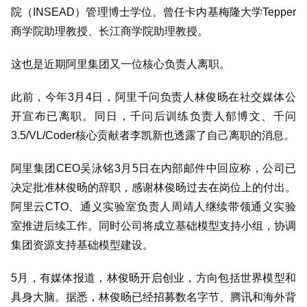
院（
INSEAD
）管理博士学位。曾任卡内基梅隆大学
Tepper
商学院助理教授、长江商学院助理教授。
这也是近期阿里集团又一位核心负责人离职。
此前，今年
3
月
4
日，阿里千问负责人林俊旸在社交媒体公
开宣布已离职。同日，千问后训练负责人郁博文、千问
3.5/VL/Coder
核心贡献者李凯新也透露了自己离职的消息。
阿里集团
CEO
吴泳铭
3
月
5
日在内部邮件中回应称，公司已
决定批准林俊旸的辞职，感谢林俊旸过去在岗位上的付出。
阿里云
CTO
、通义实验室负责人周靖人继续带领通义实验
室推进后续工作。同时公司将成立基础模型支持小组，协调
集团资源支持基础模型建设。
5
月，有媒体报道，林俊旸开启创业，方向包括世界模型和
具身大脑。据悉，林俊旸已经招募数名字节、腾讯和海外背