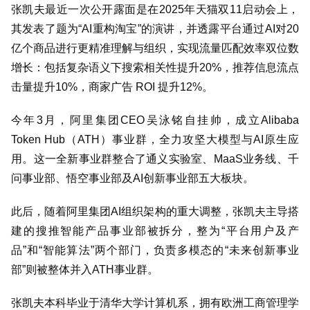
张凯夫最近一次公开露面是在
2025
年天猫双
11
启动会上，
其发表了题为
“AI
重构淘宝
”
的演讲，并透露平台通过
AI
对
20
亿个商品进行更精准理解与组织，实现流量匹配效率双位数
增长：包括复杂语义下搜索相关性提升
20%
，推荐信息流点
击量提升
10%
，商家广告
ROI
提升
12%
。
今年
3
月，阿里集团
CEO
吴泳铭自挂帅，成立
Alibaba
Token Hub
（
ATH
）
事业群，全力攻坚大模型与
AI
原生应
用。这一全新事业群整合了通义实验室、
MaaS
业务线、千
问事业部、悟空事业部及
AI
创新事业部五大板块。
此后，随着阿里集团
AI
组织架构的重大调整，张凯夫主导搭
建的搜推智能产品事业部被拆分，整为
“
平台用户及产
品
”
和
“
智能算法
”
两个部门，负责多模态的
“
未来创新事业
部
”
则被整体并入
ATH
事业群。
张凯夫本科毕业于清华大学计算机系，拥有欧洲工商管理学