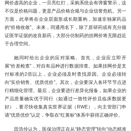
网价虚高的企业，一旦亮红灯，采购系统会有弹窗警示，这
不仅是价格问题，更是产品价格合规与企业信誉危机。另一
方面，此举将在企业层面形成长期重构，加速非独家药品
的“价格收敛”。未来，同通用名下，除了原研药或有充分循
证医学证据的改良新药，大部分仿制药的挂网价将无限趋近
于合理空间。
她同时给出企业的应对策略。首先，企业应立即开
展“价差检查”，对自有品种进行数据排查。如果挂网价是支
付标准的2倍以上，企业必须及时查找原因。企业必须转
向“实价销售、优质优价”。其次，企业要深入各环节节点进
行精细化管理。最后，企业要进行差异化报备，如果企业的
产品质量确实优于同行（如通过一致性评价且临床数据更
好），要尽快收集真实世界证据（RWE），向主管部门申
请“优质优价”认定，争取在“红黄标”体系中获得正确评价。
田浩伶认为，医保治理正在从“静态管理”转向“动态精准