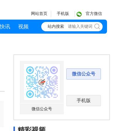
网站首页
手机版
官方微信
快讯
视频
站内搜索
微信公众号
手机版
微信公众号
精彩视频