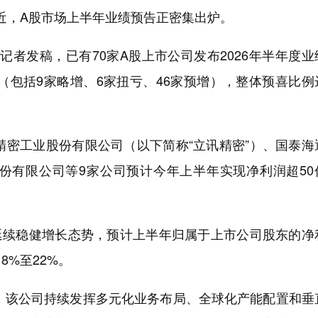
临近，A股市场上半年业绩预告正密集出炉。
日记者发稿，已有70家A股上市公司发布2026年半年度业
（包括9家略增、6家扭亏、46家预增），整体预喜比例
精密工业股份有限公司（以下简称“立讯精密”）、国泰海
份有限公司等9家公司预计今年上半年实现净利润超50
密延续稳健增长态势，预计上半年归属于上市公司股东的净
8%至22%。
，该公司持续发挥多元化业务布局、全球化产能配置和垂