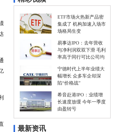
ETF市场火热新产品密
绩
集成了 机构加速入场市
场格局生变
达
易事达IPO：去年营收
与净利润双双下滑 毛利
率高于同行可比公司均
通
值
宁德时代上半年业绩大
亿
幅增长 众多车企却深
陷“价格战”
希音赴港IPO：业绩增
利
长速度放缓 今年一季度
由盈转亏
直
最新资讯