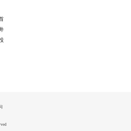
首
井
投
问
rved