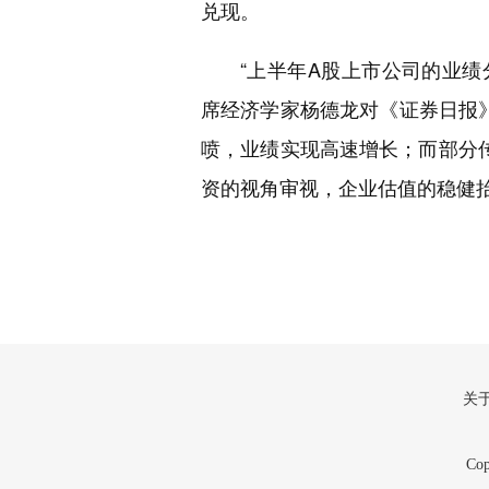
兑现。
“上半年A股上市公司的业
席经济学家杨德龙对《证券日报
喷，业绩实现高速增长；而部分
资的视角审视，企业估值的稳健
关
Cop